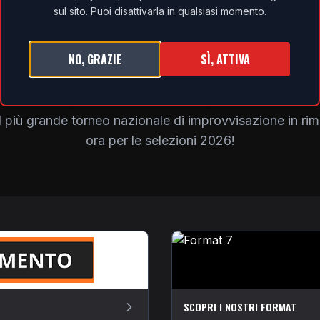
TBD
TBD
sul sito. Puoi disattivarla in qualsiasi momento.
NO, GRAZIE
SÌ, ATTIVA
E EDIZIONI
ISCRIZIONI 2026
I PREMI DEL V
l più grande torneo nazionale di improvvisazione in rima
ora per le selezioni 2026!
SCOPRI I NOSTRI FORMAT