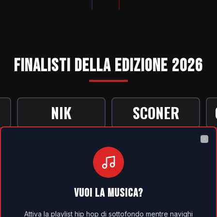
FINALISTI DELLA EDIZIONE 2026
NIK
SCONER
Vuoi la musica?
Attiva la playlist hip hop di sottofondo mentre navighi sul sito.
BBIOFA
BURRITO
Clo
NEW
NEW
NEW
KEIES
CHIASMO
VUOI LA MUSICA?
Attiva la playlist hip hop di sottofondo mentre navighi