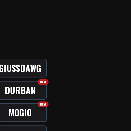
GIUSSDAWG
NEW
DURBAN
se
NEW
MOGIO